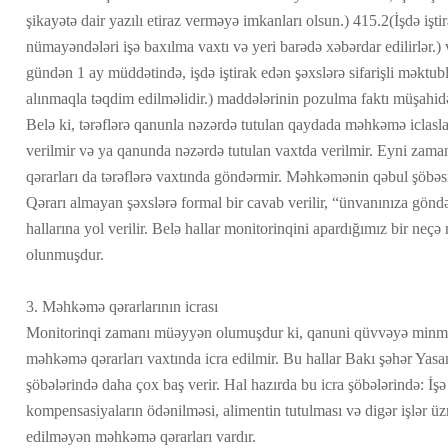
şikayətə dair yazılı etiraz verməyə imkanları olsun.) 415.2(İşdə işti
nümayəndələri işə baxılma vaxtı və yeri barədə xəbərdar edilirlər.)
gündən 1 ay müddətində, işdə iştirak edən şəxslərə sifarişli məktu
alınmaqla təqdim edilməlidir.) maddələrinin pozulma faktı müşahi
Belə ki, tərəflərə qanunla nəzərdə tutulan qaydada məhkəmə iclaslar
verilmir və ya qanunda nəzərdə tutulan vaxtda verilmir. Eyni zam
qərarları da tərəflərə vaxtında göndərmir. Məhkəmənin qəbul şöbəs
Qərarı almayan şəxslərə formal bir cavab verilir, “ünvanınıza gönd
hallarına yol verilir. Belə hallar monitorinqini apardığımız bir neç
olunmuşdur.
3. Məhkəmə qərarlarının icrası
Monitorinqi zamanı müəyyən olumuşdur ki, qanuni qüvvəyə minmiş 
məhkəmə qərarları vaxtında icra edilmir. Bu hallar Bakı şəhər Yas
şöbələrində daha çox baş verir. Hal hazırda bu icra şöbələrində: İşə
kompensasiyaların ödənilməsi, alimentin tutulması və digər işlər üz
edilməyən məhkəmə qərarları vardır.