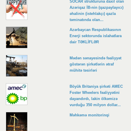
SOCAR strukturuna daxil olan
Azəriqaz İB-nin (qazpaylayıcı)
əhalinin (istehlakçı) qazla
təminatında olan...
Azərbaycan Respublikasının
Enerji sektorunda islahatlara
dair TƏKLİFLƏR
Mədən sənayesində fəaliyyət
göstərən şirkətlərin ətraf
mühitə təsirləri
Böyük Britaniya şirkəti AMEC
Foster Wheelers fəaliyyətini
dayandırdı, lakin ölkəmizə
vurduğu 350 milyon dollar...
Məhkəmə monitorinqi