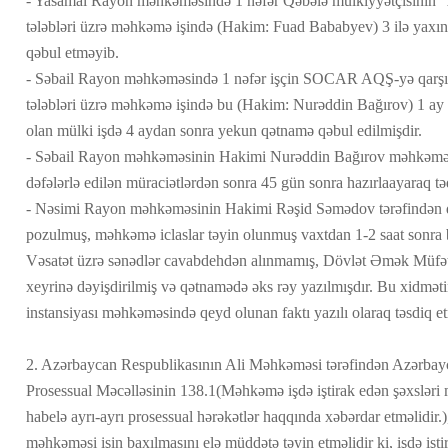
- Yasamal Rayon məhkəməsində 1 nəfər Qəbələ mülkiyyətçisinin “
tələbləri üzrə məhkəmə işində (Hakim: Fuad Bababyev) 3 ilə yaxın
qəbul etməyib.
- Səbail Rayon məhkəməsində 1 nəfər işçin SOCAR AQŞ-yə qarşı 
tələbləri üzrə məhkəmə işində bu (Hakim: Nurəddin Bağırov) 1 ay
olan mülki işdə 4 aydan sonra yekun qətnamə qəbul edilmişdir.
- Səbail Rayon məhkəməsinin Hakimi Nurəddin Bağırov məhkəmə 
dəfələrlə edilən müraciətlərdən sonra 45 gün sonra hazırlaayaraq t
- Nəsimi Rayon məhkəməsinin Hakimi Rəşid Səmədov tərəfindən də 
pozulmuş, məhkəmə iclaslar təyin olunmuş vaxtdan 1-2 saat sonra
Vəsatət üzrə sənədlər cavabdehdən alınmamış, Dövlət Əmək Müfətti
xeyrinə dəyişdirilmiş və qətnamədə əks rəy yazılmışdır. Bu xidmə
instansiyası məhkəməsində qeyd olunan faktı yazılı olaraq təsdiq et
2. Azərbaycan Respublikasının Ali Məhkəməsi tərəfindən Azərbay
Prosessual Məcəlləsinin 138.1(Məhkəmə işdə iştirak edən şəxsləri 
habelə ayrı-ayrı prosessual hərəkətlər haqqında xəbərdar etməlidir.
məhkəməsi işin baxılmasını elə müddətə təyin etməlidir ki, işdə işti