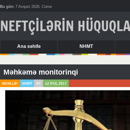
Bu gün:
7 Avqust 2026, Cümə
NEFTÇİLƏRİN HÜQUQLA
Ana səhifə
NHMT
Məhkəmə monitorinqi
MÜƏLLİF:
NHMT
AT:
12 İYUL 2017