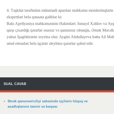
4. Təşkilat tərəfindən mütamadi aparılan məhkəmə monitorinqlərin
ekspertləri belə qənaətə gəliblər ki:
Bakı Apellyasiya məhkəməsinin Hakimləri: İsmayıl Xəlilov və Ayg
qarşı çıxardığı qərarlar əsassız və qanunsuz olmaqla, Əmək Məcəllə
yalnız İşəgötürənin xeyrinə olur. Aygün Abdullayeva hətta Ali Mə
əməl etmədən belə işçinin əleyhinə qərarlar qəbul edir.
SUAL CAVAB
Əmək qanunvericiliyi sahəsində işçilərin hüquq və
azadlıqlarının təmini və bərpası