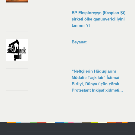
BP Eksploreyşn (Kaspian Şi)
şirkəti ölkə qanunvericiliyini
tanımır ?!
Bəyanat
“Neftçilərin Hüquqlarını
Müdafiə Təşkilatı” İctimai
Birliyi, Dünya üçün çörək
Protestant İnkişaf xidməti...