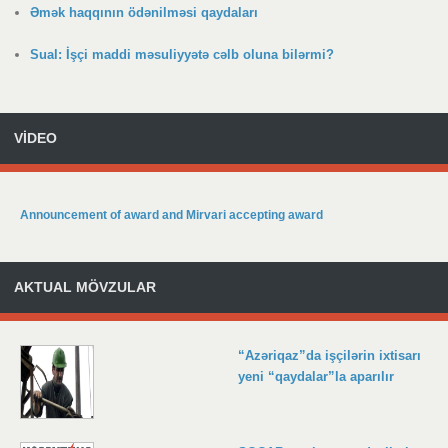
Əmək haqqının ödənilməsi qaydaları
Sual: İşçi maddi məsuliyyətə cəlb oluna bilərmi?
VİDEO
Announcement of award and Mirvari accepting award
AKTUAL MÖVZULAR
“Azəriqaz”da işçilərin ixtisarı
yeni “qaydalar”la aparılır