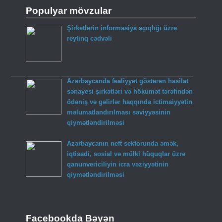
Populyar mövzular
Şirkətlərin informasiya açıqlığı üzrə
reytinq cədvəli
Azərbaycanda fəaliyyət göstərən hasilat
sənayesi şirkətləri və hökumət tərəfindən
ödəniş və gəlirlər haqqında ictimaiyyətin
məlumatlandırılması səviyyəsinin
qiymətləndirilməsi
Azərbaycanın neft sektorunda əmək,
iqtisadi, sosial və mülki hüquqlar üzrə
qanunvericiliyin icra vəziyyətinin
qiymətləndirilməsi
Facebookda Bəyən