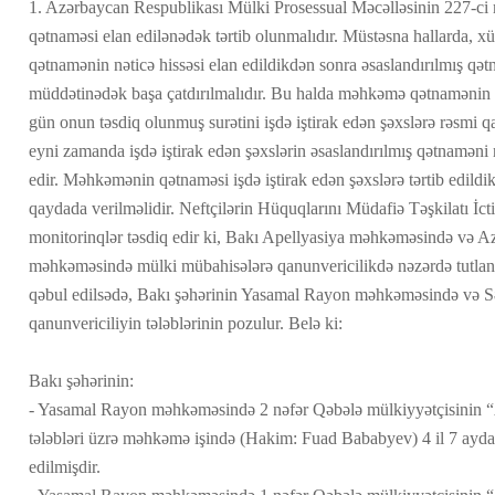
1. Azərbaycan Respublikası Mülki Prosessual Məcəlləsinin 227-c
qətnaməsi elan edilənədək tərtib olunmalıdır. Müstəsna hallarda, xü
qətnamənin nəticə hissəsi elan edildikdən sonra əsaslandırılmış qət
müddətinədək başa çatdırılmalıdır. Bu halda məhkəmə qətnamənin n
gün onun təsdiq olunmuş surətini işdə iştirak edən şəxslərə rəsmi q
eyni zamanda işdə iştirak edən şəxslərin əsaslandırılmış qətnaməni n
edir. Məhkəmənin qətnaməsi işdə iştirak edən şəxslərə tərtib edild
qaydada verilməlidir. Neftçilərin Hüquqlarını Müdafiə Təşkilatı İcti
monitorinqlər təsdiq edir ki, Bakı Apellyasiya məhkəməsində və A
məhkəməsində mülki mübahisələrə qanunvericilikdə nəzərdə tutlan
qəbul edilsədə, Bakı şəhərinin Yasamal Rayon məhkəməsində və 
qanunvericiliyin tələblərinin pozulur. Belə ki:
Bakı şəhərinin:
- Yasamal Rayon məhkəməsində 2 nəfər Qəbələ mülkiyyətçisinin “
tələbləri üzrə məhkəmə işində (Hakim: Fuad Bababyev) 4 il 7 ayd
edilmişdir.