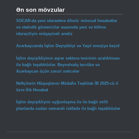
Ən son mövzular
SOCAR-da yeni idarəetmə dövrü: mövcud hesabatlar
və statistik göstəricilər əsasında yeni və köhnə
idarəçiliyin müqayisəli analiz
Azərbaycanda İqlim Dəyişikliyi və Yaşıl enerjiyə keçid
İqlim dəyişikliyinın aqrar sektora təsirinin azaldılması
ilə bağlı təşəbbüslər. Beynəlxalq təcrübə və
Azərbaycan üçün zəruri nəticələr
Neftçilərin Hüquqlarını Müdafiə Təşkilatı İB 2025-cü il
üzrə İlik Hesabat
İqlim dəyişikliyini uyğunlaşma ilə ilə bağlı milli
planlarda sudan səmərəli istifadə ilə bağlı təşəbbüslər