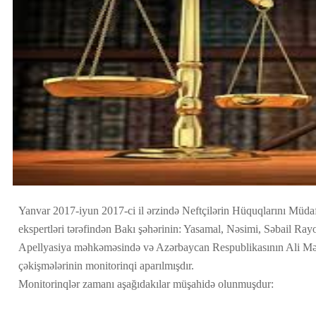
Yanvar 2017-iyun 2017-ci il ərzində Neftçilərin Hüquqlarını Müdafi
ekspertləri tərəfindən Bakı şəhərinin: Yasamal, Nəsimi, Səbail R
Apellyasiya məhkəməsində və Azərbaycan Respublikasının Ali 
çəkişmələrinin monitorinqi aparılmışdır.
Monitorinqlər zamanı aşağıdakılar müşahidə olunmuşdur: