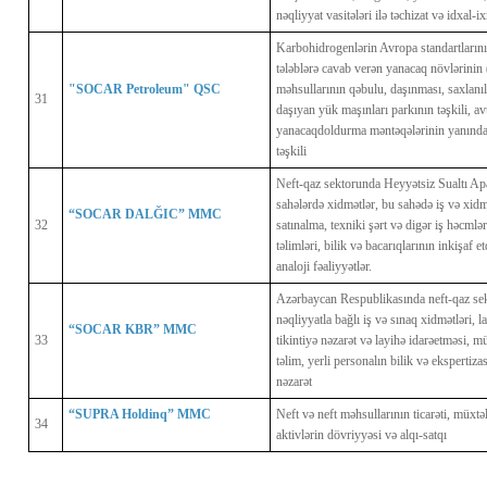
nəqliyyat vasitələri ilə təchizat və idxal-
Karbohidrogenlərin Avropa standartlarını
tələblərə cavab verən yanacaq növlərinin 
"SOCAR Petroleum" QSC
məhsullarının qəbulu, daşınması, saxlanı
31
daşıyan yük maşınları parkının təşkili, av
yanacaqdoldurma məntəqələrinin yanında 
təşkili
Neft-qaz sektorunda Heyyətsiz Sualtı Apa
sahələrdə xidmətlər, bu sahədə iş və xidm
“SOCAR DALĞIC” MMC
32
satınalma, texniki şərt və digər iş həcmlər
təlimləri, bilik və bacarıqlarının inkişaf e
analoji fəaliyyətlər.
Azərbaycan Respublikasında neft-qaz sekt
nəqliyyatla bağlı iş və sınaq xidmətləri, l
“SOCAR KBR” MMC
33
tikintiyə nəzarət və layihə idarəetməsi, m
təlim, yerli personalın bilik və ekspertizas
nəzarət
“SUPRA Holdinq” MMC
Neft və neft məhsullarının ticarəti, müxtə
34
aktivlərin dövriyyəsi və alqı-satqı