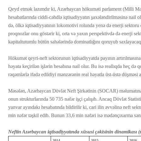
Qeyd etmək lazımdır ki, Azərbaycan hökuməti parlament (Milli Məcli
hesabatlarında ciddi-cəhdlə iqtisadiyyatın şaxələndirilməsinə nail 
də, ölkə iqtisadiyyatının lokomotivi rolunda yenə də enerji sektoru
proqnozlar onu göstərir ki, orta və yaxın perspektivdə də enerji sek
kapitaltutumlu bütün sahələrində dominatlığını qoruyub saxlayacaq
Hökumət qeyri-neft sektorunun iqtisadiyyatda payının artırılmasına
həyata keçirilən işlərin hesabına nail olur. Bu isə reallıqda heç də q
rəqəmlərlə ifadə edildiyi mənzərənin real həyatla üst-üstə düşməsi a
Məsələn, Azərbaycan Dövlət Neft Şirkətinin (SOCAR) məlumatına 
onun strukturlarında 50 735 nəfər işçi çalışıb. Ancaq Dövlət Statist
yanvar ayındakı hesabatında bildirilir ki, cari ilin əvvəlinə neft sek
min nəfər təşkil edib. Bunun 33,6 min nəfəri isə mədənçıxarma səna
Neftin Azərbaycan iqtisadiyyatında xüsusi çəkisinin dinamikası
2014
2015
2016