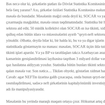
Bəs necə olur ki, şirkətlərin ştatları ilə Dövlət Statistika Komitəsi
belə fərq yaranır? Axı, şirkətlər özüləri Statistika Komitəsinə məlum
məsələ də bundadır. Məsələnin məğzi onda deyil ki, SOCAR və ya 
çıxarmaqla məşğuldur, məsələ onun təqdimatındadır. Statistika bir h
sektora aid edir, 50 minlik kollektivi olan SOCAR-ın isə tikinti, xid
qulluq edən bütün idarə və müəssisələrini ayırıb “qeyri-neft sekto
yönəldir. Əlbəttə, deyilə bilər ki, bir halda ki, bu və ya digər işləri
statistikada göstərməyin nə mənası: məsələn, SOCAR üçün ildə tut
tikinti işləri aparılır. Və ya BP və tərəfdaşları təkcə Azərbaycan 
kəmərinin genişləndirilməsi layihəsinə təqribən 3 milyard dollar vəs
qaz hasilatına aidiyyatı yoxdur. Statistika bütün bunları tikinti sekt
qalan məsələ var. Son nəticə.... Tikilən obyekt, göstərlən xidmət h
Cavab: əgər NEFTin üzərinə gəlib çıxacaqsa, onda bunun qeyri-neft
rəsmiləşdirilməsi, sadəcə neft şirkətlərinin kapitalyönümlü investisi
adı ilə manipulyasiyasıdır.
Məsələnin bu yerində maraqlı məqam ortaya çıxır. Hökumət artıq dörd