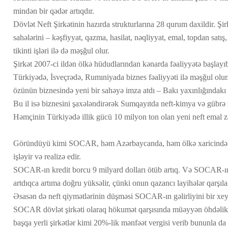
mindən bir qədər artıqdır.
Dövlət Neft Şirkətinin hazırda strukturlarına 28 qurum daxildir. Şir
sahələrini – kəşfiyyat, qazma, hasilat, nəqliyyat, emal, topdan satış
tikinti işləri ilə də məşğul olur.
Şirkət 2007-ci ildən ölkə hüdudlarından kənarda fəaliyyətə başlay
Türkiyədə, İsveçrədə, Rumıniyada biznes fəaliyyəti ilə məşğul ol
özünün biznesində yeni bir sahəyə imza atdı – Bakı yaxınlığındakı
Bu il isə biznesini şaxələndirərək Sumqayıtda neft-kimya və gübrə z
Həmçinin Türkiyədə illik gücü 10 milyon ton olan yeni neft emal zav
Göründüyü kimi SOCAR, həm Azərbaycanda, həm ölkə xaricində ye
işləyir və realizə edir.
SOCAR-ın kredit borcu 9 milyard dolları ötüb artıq. Və SOCAR-ın ö
artdıqca artıma doğru yüksəlir, çünki onun qazancı layihələr qarşıl
Əsasən də neft qiymətlərinin düşməsi SOCAR-ın gəlirliyini bir xeyli
SOCAR dövlət şirkəti olaraq hökumət qarşısında müəyyən öhdəli
başqa yerli şirkətlər kimi 20%-lik mənfəət vergisi verib bununla da