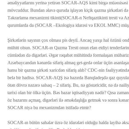
əməliyyatlarını yerinə yetirən SOCAR-AQS kimi birgə müəssisəsi
mövcuddur. Bundan əlavə quruda işləyən kiçik qazma şirkətləri də f
Təkrarlama mexanizmi tikinti(SOCAR-n Neftqaztikinti tresti və Az
qurumlarda da (SOCAR –Ekologiya idarəsi və EKOL MMC) müşa
Şirkətlərin sayının çox olması pis deyil. Ancaq yaxşı hal özünü ond
mühiti olsun. SOCAR-ın Qazma Tresti onun elan etdiyi tenderlərin q
cümlədən də digərləri. Əgər rəqabət mühitində formalaşan mübarizə
Azərbaycandan kənarda sifariş almaq get-gedə onlar üçün asanlaş
hansı bir qazma şirkəti xaricdən sifariş alıb? CDC-nin fəaliyyətində
belə bir hadisə. SOCAR-AQŞ isə hazırda Banqladeşdə qaz quyuları
ötən dövrə nəzərə salsaq – 2 sifariş. Bu, nə göstəricidir, nə də naili
tarixi olan bir ölkə üçün. Bəs bazar iqtisadiyyatı nədir? Qısa zam
öz bazarını açmaq, digərləri ilə əməkdaşlığa getmək və sonra kənar 
SOCAR niyə bu mexanizmdən istifadə etmir?
SOCAR-ın bütün sahələr üzrə öz idarələri olduğu halda layihə əksər 