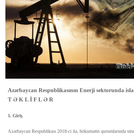
Azərbaycan Respublikasının Enerji sektorunda isla
T Ə K L İ F L Ə R
1. Giriş
Azərbaycan Respublikası 2018-ci ilə, hökumətin qurumlarında strukt