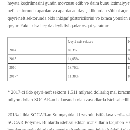
həyata keçirilməsini günün mövzusu edib və daim bunu ictimaiyyəti
neft sektorunda aparılan və aparılacaq dəyişikliklərdən söhbət açır.
qeyri-neft sektorunda əldə inkişaf göstəricilərini və ixraca yönələn 
qoyur. Faktlar isə heç də deyildiyi qədər ovqat yaratmır:
Qeyri-neft sektoru
N
2014
8,03%
9
2015
14,05%
8
2016
13,76%
8
2017*
11,38%
8
* 2017-ci ildə qeyri-neft sektoru 1,511 milyard dollarlıq mal ixracı
milyon dolları SOCAR-ın balansında olan zavodlarda istehsal edili
2018-ci ildə SOCAR-ın Sumqayıtda iki zavodu istifadəyə verilə
SOCAR Polymer. Bunlarda istehsal edilən məhsulların təqribən 7
bundan sonrakı dövrlərdə qeyri-neft sektorunun inkişafı faktiki ola