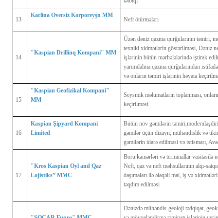
tətbiqi
Karlina Oversiz Korporeyşn MM
13
Neft ötürmələri
Üzən dəniz qazma qurğularının təmiri, mo
texniki xidmətlərin göstərilməsi, Dəniz n
"Kaspian Drillinq Kompani" MM
14
işlərinin bütün mərhələlərində iştirak ed
yarımdalma qazma qurğularından istifadə 
və onların təmiri işlərinin həyata keçirilm
"Kaspian Geofizikal Kompani" 
Seysmik məlumatların toplanması, onların 
15
MM
keçirilməsi
Kaspian Şipyard Kompani 
Bütün növ gəmilərin təmiri,modernləşdiri
16
Limited
gəmilər üçün dizayn, mühəndislik və tikin
gəmilərin idarə edilməsi və istismarı, Avad
Boru kəmərləri və terminallar vasitəsilə n
"Kros Kaspian Oyl and Qaz 
Neft, qaz və neft məhsullarının alqı-satq
17
Lojistiks” MMC
daşımaları ilə əlaqəli mal, iş və xidmətlər
təqdim edilməsi
Dənizdə mühəndis-geoloji tədqiqat, geokim
"SOCAR Fuqro" MMC
və mövqeləndirmə təminatı işlərinin yerinə