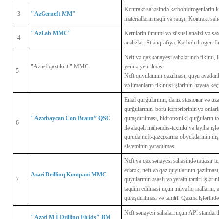
Kontrakt sahəsində karbohidrogenlərin kəşf
3
"AzGerneft MM"
materialların nəqli və satışı. Kontrakt sa
"AzLab MMC"
Kernlərin ümumi və xüsusi analizi və sa
4
analizlər, Stratiqrafiya, Karbohidrogen flu
Neft və qaz sənayesi sahələrində tikinti, i
"Azneftqaztikinti" MMC
yerinə yetirilməsi
5
Neft quyularının qazılması, quyu avadanlı
və limanların tikintisi işlərinin həyata keç
Emal qurğularının, dəniz stasionar və üzə
qurğularının, boru kəmərlərinin və onlarla 
"Azərbaycan Con Braun” QSC
quraşdırılması, hidrotexniki qurğuların təd
6
ilə əlaqəli mühəndis-texniki və layihə işl
quruda neft-qazçıxarma obyektlərinin inş
sisteminin yaradılması
Neft və qaz sənayesi sahəsində müasir te
edərək, neft və qaz quyularının qazılması
Azəri Drillinq Kompani MMC
7.
quyularının əsaslı və yeraltı təmiri işləri
təqdim edilməsi üçün müvafiq malların, av
quraşdırılması və təmiri. Qazma işlərində
Neft sənayesi sahələri üçün APİ standart
"Azəri M İ Drillinq Fluids" BM