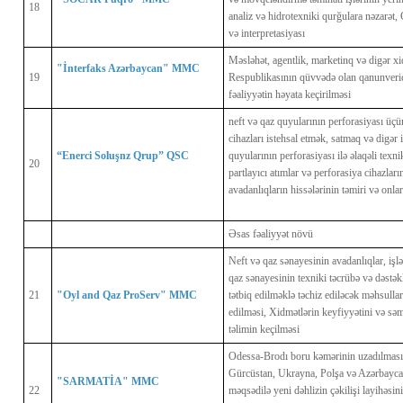
18
analiz və hidrotexniki qurğulara nəzarət, 
və interpretasiyası
Məsləhət, agentlik, marketinq və digər x
"İnterfaks Azərbaycan" MMC
19
Respublikasının qüvvədə olan qanunverici
fəaliyyətin həyata keçirilməsi
neft və qaz quyularının perforasiyası üçün
cihazları istehsal etmək, satmaq və digər 
“Enerci Soluşnz Qrup” QSC
quyularının perforasiyası ilə əlaqəli texn
20
partlayıcı atımlar və perforasiya cihazlar
avadanlıqların hissələrinin təmiri və onla
Əsas fəaliyyət növü
Neft və qaz sənayesinin avadanlıqlar, işl
qaz sənayesinin texniki təcrübə və dəstək
21
"Oyl and Qaz ProServ" MMC
tətbiq edilməklə təchiz ediləcək məhsulla
edilməsi, Xidmətlərin keyfiyyətini və sə
təlimin keçilməsi
Odessa-Brodı boru kəmərinin uzadılması 
Gürcüstan, Ukrayna, Polşa və Azərbayca
"SARMATİA" MMC
22
məqsədilə yeni dəhlizin çəkilişi layihəsin