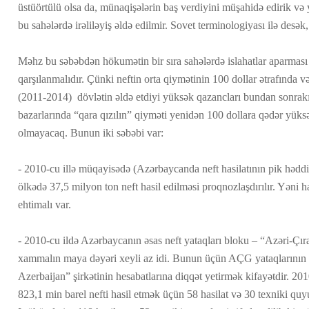
üstüörtülü olsa da, münaqişələrin baş verdiyini müşahidə edirik və
bu sahələrdə irəliləyiş əldə edilmir. Sovet terminologiyası ilə desək
Məhz bu səbəbdən hökumətin bir sıra sahələrdə islahatlar aparması v
qarşılanmalıdır. Çünki neftin orta qiymətinin 100 dollar ətrafında
(2011-2014) dövlətin əldə etdiyi yüksək qazancları bundan sonrakı
bazarlarında “qara qızılın” qiyməti yenidən 100 dollara qədər yü
olmayacaq. Bunun iki səbəbi var:
- 2010-cu illə müqayisədə (Azərbaycanda neft hasilatının pik həddi
ölkədə 37,5 milyon ton neft hasil edilməsi proqnozlaşdırılır. Yəni 
ehtimalı var.
- 2010-cu ildə Azərbaycanın əsas neft yataqları bloku – “Azəri-Çır
xammalın maya dəyəri xeyli az idi. Bunun üçün AÇG yataqlarının 
Azerbaijan” şirkətinin hesabatlarına diqqət yetirmək kifayətdir. 201
823,1 min barel nefti hasil etmək üçün 58 hasilat və 30 texniki quyu