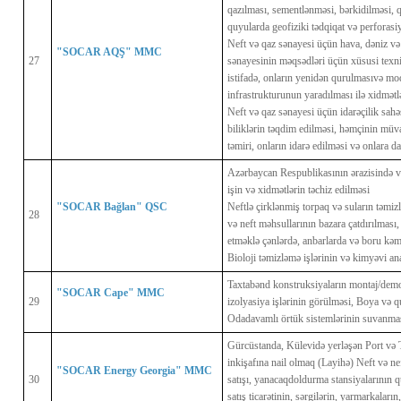
qazılması, sementlənməsi, bərkidilməsi, qu
quyularda geofiziki tədqiqat və perforasiy
Neft və qaz sənayesi üçün hava, dəniz və 
"SOCAR AQŞ" MMC
27
sənayesinin məqsədləri üçün xüsusi texni
istifadə, onların yenidən qurulmasıvə mod
infrastrukturunun yaradılması ilə xidmətlə
Neft və qaz sənayesi üçün idarəçilik sahə
biliklərin təqdim edilməsi, həmçinin müva
təmiri, onların idarə edilməsi və onlara d
Azərbaycan Respublikasının ərazisində v
işin və xidmətlərin təchiz edilməsi
"SOCAR Bağlan" QSC
Neftlə çirklənmiş torpaq və suların təmiz
28
və neft məhsullarının bazara çatdırılması,
etməklə çənlərdə, anbarlarda və boru kəmə
Bioloji təmizləmə işlərinin və kimyəvi anal
Taxtabənd konstruksiyaların montaj/demo
"SOCAR Cape" MMC
29
izolyasiya işlərinin görülməsi, Boya və q
Odadavamlı örtük sistemlərinin suvanma
Gürcüstanda, Külevidə yerləşən Port və 
inkişafına nail olmaq (Layihə) Neft və nef
"SOCAR Energy Georgia" MMC
30
satışı, yanacaqdoldurma stansiyalarının 
satış ticarətinin, sərgilərin, yarmarkaların