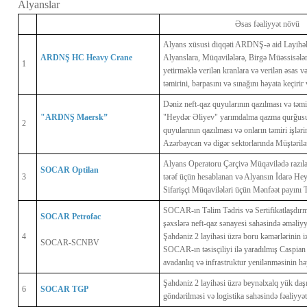
Alyanslar
Əsas fəaliyyət növü
Alyans xüsusi diqqəti ARDNŞ-ə aid Layihələ
ARDNŞ HC Heavy Crane
Alyanslara, Müqavilələrə, Birgə Müəssisəl
1
yetirməklə verilən kranlara və verilən əsas və
təmirini, bərpasını və sınağını həyata keçirir
Dəniz neft-qaz quyularının qazılması və təmir
"ARDNŞ Maersk”
"Heydər Əliyev" yarımdalma qazma qurğusun
2
quyularının qazılması və onların təmiri işlər
Azərbaycan və digər sektorlarında Müştərilər
Alyans Operatoru Çərçivə Müqavilədə razılaşd
SOCAR Optilan
3
tərəf üçün hesablanan və Alyansın İdarə Heyət
Sifarişçi Müqavilələri üçün Mənfəət payını T
SOCAR-ın Təlim Tədris və Sertifikatlaşdırma 
SOCAR Petrofac
şəxslərə neft-qaz sənayesi sahəsində əməliyya
4
Şahdəniz 2 layihəsi üzrə boru kəmərlərinin i
SOCAR-SCNBV
SOCAR-ın təsisçiliyi ilə yaradılmış Caspia
avadanlıq və infrastruktur yenilənməsinin hə
Şahdəniz 2 layihəsi üzrə beynəlxalq yük daşı
6
SOCAR TGP
göndərilməsi və logistika sahəsində fəaliyyət