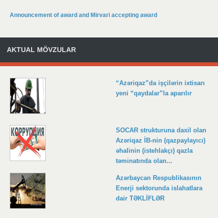
Announcement of award and Mirvari accepting award
AKTUAL MÖVZULAR
“Azəriqaz”da işçilərin ixtisarı
yeni “qaydalar”la aparılır
SOCAR strukturuna daxil olan
Azəriqaz İB-nin (qazpaylayıcı)
əhalinin (istehlakçı) qazla
təminatında olan...
Azərbaycan Respublikasının
Enerji sektorunda islahatlara
dair TƏKLİFLƏR