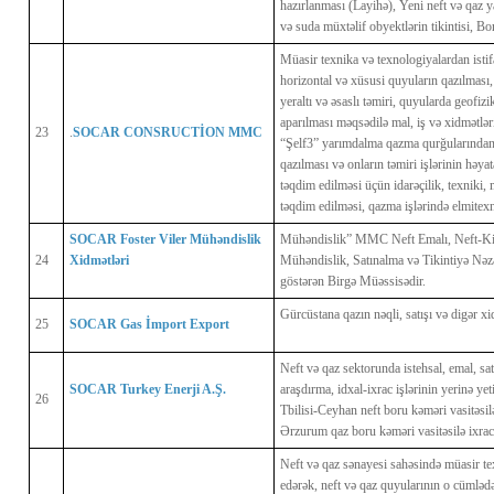
hazırlanması (Layihə), Yeni neft və qaz y
və suda müxtəlif obyektlərin tikintisi, Bo
Müasir texnika və texnologiyalardan istif
horizontal və xüsusi quyuların qazılması
yeraltı və əsaslı təmiri, quyularda geofizi
aparılması məqsədilə mal, iş və xidmətlə
23
.
SOCAR CONSRUCTİON MMC
“Şelf3” yarımdalma qazma qurğularından i
qazılması və onların təmiri işlərinin həya
təqdim edilməsi üçün idarəçilik, texniki, 
təqdim edilməsi, qazma işlərində elmitexn
SOCAR Foster Viler Mühəndislik 
Mühəndislik” MMC Neft Emalı, Neft-Kim
24
Xidmətləri
Mühəndislik, Satınalma və Tikintiyə Nəza
göstərən Birgə Müəssisədir.
Gürcüstana qazın nəqli, satışı və digər xi
25
SOCAR Gas İmport Export
Neft və qaz sektorunda istehsal, emal, sa
SOCAR Turkey Enerji A.Ş.
araşdırma, idxal-ixrac işlərinin yerinə y
26
Tbilisi-Ceyhan neft boru kəməri vasitəsilə
Ərzurum qaz boru kəməri vasitəsilə ixrac
Neft və qaz sənayesi sahəsində müasir te
edərək, neft və qaz quyularının o cümləd