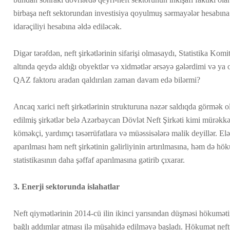
birbaşa neft sektorundan investisiya qoyulmuş sərmayələr hesabına v
idarəçiliyi hesabına əldə ediləcək.
Digər tərəfdən, neft şirkətlərinin sifarişi olmasaydı, Statistika Komi
altında qeydə aldığı obyektlər və xidmətlər ərsəyə gələrdimi və ya
QAZ faktoru aradan qaldırılan zaman davam edə bilərmi?
Ancaq xarici neft şirkətlərinin strukturuna nəzər saldıqda görmək ol
edilmiş şirkətlər belə Azərbaycan Dövlət Neft Şirkəti kimi mürəkkəb
köməkçi, yardımçı təsərrüfatlara və müəssisələrə malik deyillər. El
aparılması həm neft şirkətinin gəlirliyinin artırılmasına, həm də h
statistikasının daha şəffaf aparılmasına gətirib çıxarar.
3. Enerji sektorunda islahatlar
Neft qiymətlərinin 2014-cü ilin ikinci yarısından düşməsi hökumətin
bağlı addımlar atması ilə müşahidə edilməyə başladı. Hökumət neft g