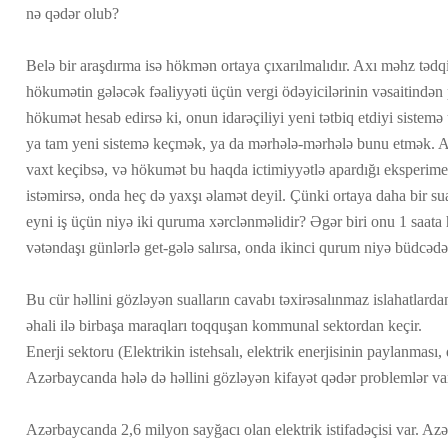
nə qədər olub?
Belə bir araşdırma isə hökmən ortaya çıxarılmalıdır. Axı məhz tədqi
hökumətin gələcək fəaliyyəti üçün vergi ödəyicilərinin vəsaitindən 
hökumət hesab edirsə ki, onun idarəçiliyi yeni tətbiq etdiyi sistemə
ya tam yeni sistemə keçmək, ya da mərhələ-mərhələ bunu etmək. An
vaxt keçibsə, və hökumət bu haqda ictimiyyətlə apardığı eksperime
istəmirsə, onda heç də yaxşı əlamət deyil. Çünki ortaya daha bir sua
eyni iş üçün niyə iki quruma xərclənməlidir? Əgər biri onu 1 saata 
vətəndaşı günlərlə get-gələ salırsa, onda ikinci qurum niyə büdcəd
Bu cür həllini gözləyən sualların cavabı təxirəsalınmaz islahatlarda
əhali ilə birbaşa maraqları toqquşan kommunal sektordan keçir.
Enerji sektoru (Elektrikin istehsalı, elektrik enerjisinin paylanması,
Azərbaycanda hələ də həllini gözləyən kifayət qədər problemlər va
Azərbaycanda 2,6 milyon sayğacı olan elektrik istifadəçisi var. A