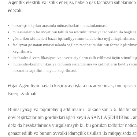
Agentlik elektrik və istilik enerjisi, habelə qaz təchizatı sahələrində
edəcək:
bazar iştirakçıları arasında münasibətlərin tənzimlənməsi;
müəssisələrin fəaliyyətinin təhlili və restrukturizasiya tədbirləri ilə bağlı tə
göstərilən xidmətləri bazar iqtisadiyyatının tələblərinə uyğunlaşdırılması;
fəaliyyət göstərən müəssisələrdə sağlam rəqabət mühitinin formalaşdırılması
keçirilməsi;
istehsalın diversifikasiyası və investisiyaların cəlb edilməsi üçün stimulla
mühəndis-kommunikasiya təminatı sistemlərinə və xidmətlərin keyfiyyətinə
nəzarətin təşkilinin həyata keçirilməsi.
Əgər Agentliyin həyata keçirəcəyi işlərə nəzər yetirsək, onu qısac
Enerji Xidməti.
Bunlar yaxşı və təqdirəlayiq addımlardı - ölkədə son 5-6 ildə bir s
dövlət şirkətlərinin gördükləri işləri xeyli ASANLAŞDIRIBlar... 
dəfə də hesabatlarında vurğulamayıb ki, bu görülən tədbirlər nəticə
qənaət edilib və bunun əvvəlki idarəçilik üsulları ilə müqayisədə səm