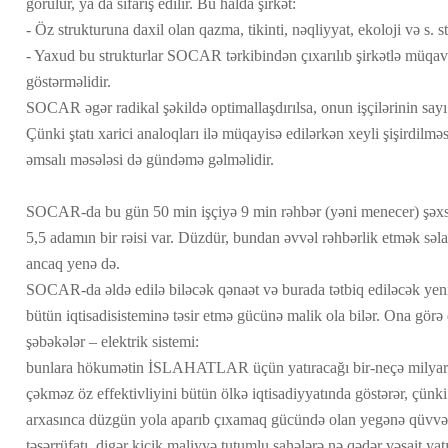
görülür, ya da sifariş edilir. Bu halda şirkət:
- Öz strukturuna daxil olan qazma, tikinti, nəqliyyat, ekoloji və s. st
- Yaxud bu strukturlar SOCAR tərkibindən çıxarılıb şirkətlə müqavi
göstərməlidir.
SOCAR əgər radikal şəkildə optimallaşdırılsa, onun işçilərinin sayı 
Çünki ştatı xarici analoqları ilə müqayisə edilərkən xeyli şişirdilməsi
əmsalı məsələsi də gündəmə gəlməlidir.
SOCAR-da bu gün 50 min işçiyə 9 min rəhbər (yəni menecer) şəxs 
5,5 adamın bir rəisi var. Düzdür, bundan əvvəl rəhbərlik etmək səla
ancaq yenə də.
SOCAR-da əldə edilə biləcək qənaət və burada tətbiq ediləcək yeni
bütün iqtisadisisteminə təsir etmə gücünə malik ola bilər. Ona görə 
şəbəkələr – elektrik sistemi:
bunlara hökumətin İSLAHATLAR üçün yatıracağı bir-neçə milyard d
çəkməz öz effektivliyini bütün ölkə iqtisadiyyatında göstərər, çünki 
arxasınca düzgün yola aparıb çıxamaq gücündə olan yegənə qüvvədi
təsərrüfatı, digər kiçik maliyyə tutumlu sahələrə nə qədər vəsait yatır