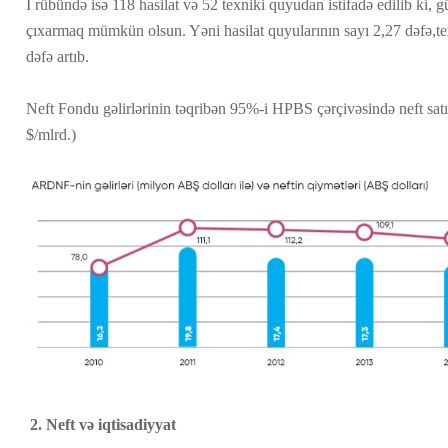
I rübündə isə 118 hasilat və 52 texniki quyudan istifadə edilib ki, 
çıxarmaq mümkün olsun. Yəni hasilat quyularının sayı 2,27 dəfə,tex
dəfə artıb.
Neft Fondu gəlirlərinin təqribən 95%-i HPBS çərçivəsində neft sat
$/mlrd.)
2. Neft və iqtisadiyyat