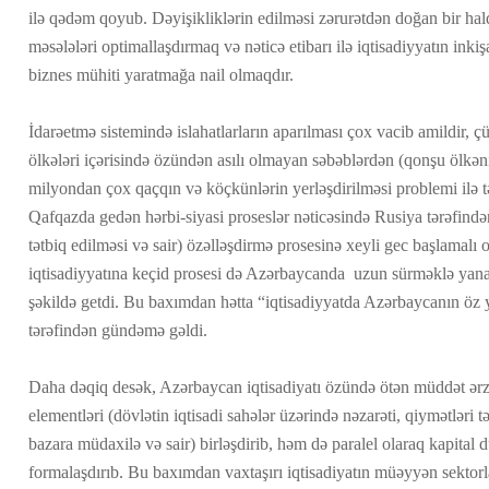
ilə qədəm qoyub. Dəyişikliklərin edilməsi zərurətdən doğan bir hald
məsələləri optimallaşdırmaq və nəticə etibarı ilə iqtisadiyyatın ink
biznes mühiti yaratmağa nail olmaqdır.
İdarəetmə sistemində islahatlarların aparılması çox vacib amildir, 
ölkələri içərisində özündən asılı olmayan səbəblərdən (qonşu ölkəni
milyondan çox qaçqın və köçkünlərin yerləşdirilməsi problemi ilə t
Qafqazda gedən hərbi-siyasi proseslər nəticəsində Rusiya tərəfindən
tətbiq edilməsi və sair) özəlləşdirmə prosesinə xeyli gec başlamalı
iqtisadiyyatına keçid prosesi də Azərbaycanda uzun sürməklə ya
şəkildə getdi. Bu baxımdan hətta “iqtisadiyyatda Azərbaycanın öz y
tərəfindən gündəmə gəldi.
Daha dəqiq desək, Azərbaycan iqtisadiyatı özündə ötən müddət ər
elementləri (dövlətin iqtisadi sahələr üzərində nəzarəti, qiymətləri 
bazara müdaxilə və sair) birləşdirib, həm də paralel olaraq kapital
formalaşdırıb. Bu baxımdan vaxtaşırı iqtisadiyatın müəyyən sektorl