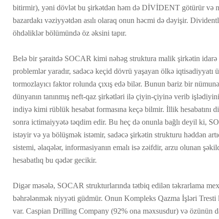
bitirmir), yəni dövlət bu şirkətdən həm də DİVİDENT götürür və n
bazardakı vəziyyətdən asılı olaraq onun həcmi də dəyişir. Dividen
öhdəliklər bölümündə öz əksini tapır.
Belə bir şəraitdə SOCAR kimi nəhəg struktura malik şirkətin idar
problemlər yaradır, sadəcə keçid dövrü yaşayan ölkə iqtisadiyyatı
tormozlayıcı faktor rolunda çıxış edə bilər. Bunun bariz bir nümu
dünyanın tanınmış neft-qaz şirkətləri ilə çiyin-çiyinə verib işlədiyi
indiyə kimi rüblük hesabat formasına keçə bilmir. İllik hesabatını d
sonra ictimaiyyətə təqdim edir. Bu heç də onunla bağlı deyil ki, 
istəyir və ya bölüşmək istəmir, sadəcə şirkətin strukturu həddən ar
sistemi, əlaqələr, informasiyanın emalı isə zəifdir, arzu olunan şə
hesabatlıq bu qədər gecikir.
Digər məsələ, SOCAR strukturlarında tətbiq edilən təkrarlama mex
bəhrələnmək niyyəti güdmür. Onun Kompleks Qazma İşləri Tresti ki
var. Caspian Drilling Company (92% ona məxsusdur) və özünün 