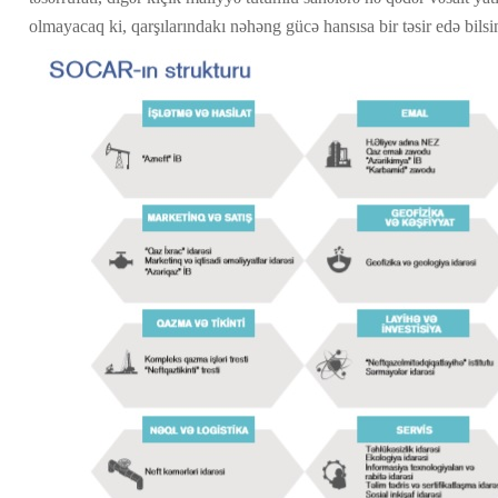
olmayacaq ki, qarşılarındakı nəhəng gücə hansısa bir təsir edə bilsin