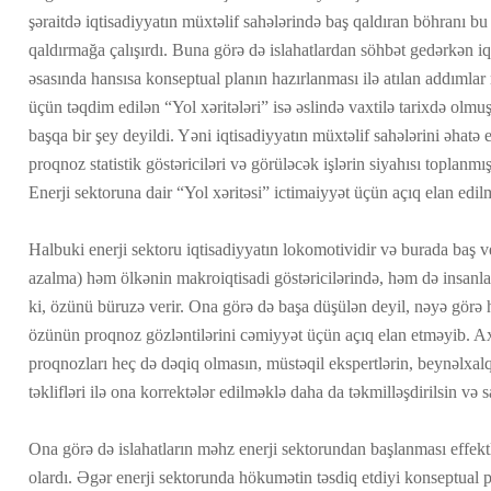
şəraitdə iqtisadiyyatın müxtəlif sahələrində baş qaldıran böhranı bu
qaldırmağa çalışırdı. Buna görə də islahatlardan söhbət gedərkən iqt
əsasında hansısa konseptual planın hazırlanması ilə atılan addımlar
üçün təqdim edilən “Yol xəritələri” isə əslində vaxtilə tarixdə olmuş
başqa bir şey deyildi. Yəni iqtisadiyyatın müxtəlif sahələrini əhatə 
proqnoz statistik göstəriciləri və görüləcək işlərin siyahısı toplanmı
Enerji sektoruna dair “Yol xəritəsi” ictimaiyyət üçün açıq elan edil
Halbuki enerji sektoru iqtisadiyyatın lokomotividir və burada baş ve
azalma) həm ölkənin makroiqtisadi göstəricilərində, həm də insanla
ki, özünü büruzə verir. Ona görə də başa düşülən deyil, nəyə görə
özünün proqnoz gözləntilərini cəmiyyət üçün açıq elan etməyib. Axı
proqnozları heç də dəqiq olmasın, müstəqil ekspertlərin, beynəlxal
təklifləri ilə ona korrektələr edilməklə daha da təkmilləşdirilsin və sa
Ona görə də islahatların məhz enerji sektorundan başlanması effekt
olardı. Əgər enerji sektorunda hökumətin təsdiq etdiyi konseptual