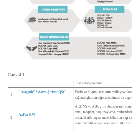
Cədvəl 1.
Əsas fəaliyyət növü
"Atəşgah” Sığorta Şirkəti QSC
Fiziki və hüquqi şəxslərin mülkiyyət, ko
1
sağlamlıqlarının sığorta edilməsi və digər
ARDNŞ və ABƏŞ ilə əlaqədar neft sənayes
emal, tədqiqat, nəql, paylama, mühəndislik
AzFen BM
2
müxtəlif növ inşaat materiallarının alqı-s
olan müxtəlif obyektlərin təmiri, tikintisi