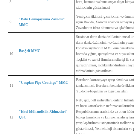
8
barit, bentonit və buna oxşar digər kimyəv
xidmətlərin göstərilməsi
Yeni gəmi tikintisi, gəmi təmiri və ümum
"Bakı Gəmiqayırma Zavodu” 
9.
üçün Bakıda, Xəzərdə analoqu olmayan y
MMC
Zavodunun idarə olunması və işlədilməsi
Stasionar dərin dəniz özüllərinin metal k
dərin dəniz özüllərinin və özullərin yuxar
konstruksiyalarının MMC-nin dənizkəna
BosŞelf MMC
10
həcmdə yığma, quraşdırma və suya salınma
Təşkilat və xarici firmaların sifarişi ilə s
quraşdırılması, möhkəmləndirilməsi, layi
xidmətlərinin göstərilməsi
Boruların korroziyaya qarşı daxili və xari
"Caspian Pipe Coatings" MMC
11
təmizlənməsi, Boruların betonla örtüklən
Yükləmə-boşaltma və logistika işləri
Neft, qaz, neft məhsulları, onların tullantı
və boru kəmərlərinin neft məhsullarında
"Ekol Mühəndislik Xidmətləri” 
Respublikasının ərazisində və onun hüdu
12
QSC
bioloji təmizləmə və kimyəvi analiz işləri
yaxşılaşdırılması istiqamətində malların t
göstərilməsi, Yeni ekoloji sistemlərin və