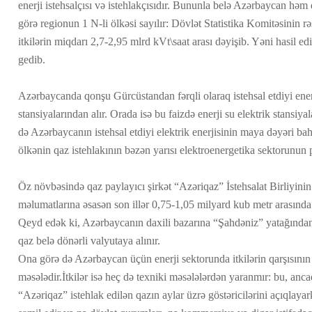
enerji istehsalçısı və istehlakçısıdır. Bununla belə Azərbaycan həm d
görə regionun 1 N-li ölkəsi sayılır: Dövlət Statistika Komitəsinin 
itkilərin miqdarı 2,7-2,95 mlrd kVt\saat arası dəyişib. Yəni hasil edi
gedib.
Azərbaycanda qonşu Gürcüstandan fərqli olaraq istehsal etdiyi enerj
stansiyalarından alır. Orada isə bu faizdə enerji su elektrik stansiy
də Azərbaycanın istehsal etdiyi elektrik enerjisinin maya dəyəri bahad
ölkənin qaz istehlakının bəzən yarısı elektroenergetika sektorunun 
Öz növbəsində qaz paylayıcı şirkət “Azəriqaz” İstehsalat Birliyinin
məlumatlarına əsasən son illər 0,75-1,05 milyard kub metr arasında 
Qeyd edək ki, Azərbaycanın daxili bazarına “Şahdəniz” yatağından
qaz belə dönərli valyutaya alınır.
Ona görə də Azərbaycan üçün enerji sektorunda itkilərin qarşısının 
məsələdir.İtkilər isə heç də texniki məsələlərdən yaranmır: bu, ancaq
“Azəriqaz” istehlak edilən qazın aylar üzrə göstəricilərini açıqlay