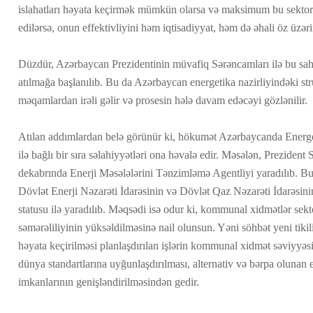
islahatları həyata keçirmək mümkün olarsa və maksimum bu sektorun
edilərsə, onun effektivliyini həm iqtisadiyyat, həm də əhali öz üzəri
Düzdür, Azərbaycan Prezidentinin müvafiq Sərəncamları ilə bu sahə
atılmağa başlanılıb. Bu da Azərbaycan energetika nazirliyindəki struk
məqamlardan irəli gəlir və prosesin hələ davam edəcəyi gözlənilir.
Atılan addımlardan belə görünür ki, hökumət Azərbaycanda Energeti
ilə bağlı bir sıra səlahiyyətləri ona həvalə edir. Məsələn, Prezident 
dekabrında Enerji Məsələlərini Tənzimləmə Agentliyi yaradılıb. B
Dövlət Enerji Nəzarəti İdarəsinin və Dövlət Qaz Nəzarəti İdarəsini
statusu ilə yaradılıb. Məqsədi isə odur ki, kommunal xidmətlər sekt
səmərəliliyinin yüksəldilməsinə nail olunsun. Yəni söhbət yeni tikili
həyata keçirilməsi planlaşdırılan işlərin kommunal xidmət səviyyəsi
dünya standartlarına uyğunlaşdırılması, alternativ və bərpa olunan 
imkanlarının genişləndirilməsindən gedir.