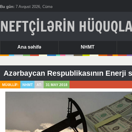
Bu gün:
7 Avqust 2026, Cümə
NEFTÇİLƏRİN HÜQUQLA
Ana səhifə
NHMT
MÜƏLLİF:
NHMT
AT:
31 MAY 2018