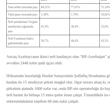
Xam neftin ixracatda payı
84,31%
77,61%
71,14%
Təbii qazın ixracatda payı
1,39%
1,76%
10,62%
Neft şirkətlərinin Vergilər
nazirliyinin yığımında
41,4%
30,4%
25,0%
payı
Neft Fondunun büdcə
50,7%
46,4%
43,5%
gəlirlərindəki payı
Ancaq Azərbaycanın ikinci neft hasilatçısı olan “BP-Azerbaijan” şirkə
əvvəlinə 2448 nəfər ştatlı işçisi olub.
Hökumətin hazırladığı Hasilat Sənayesində Şəffaflıq Hesabatına g
hasilatı ilə 15 əməliyyat şirkəti məşğul olur. Əgər nəzərə alsaq ki, 
şirkətinin ştatında 1000 nəfər var, onda BP-nin operatorluğu ilə həy
neft haslatı ilə birbaşa 15 minə qədər insan çalışır. Ümumilikdə isə n
sektorundakıların təqribən 68 min nəfər çalışıb.