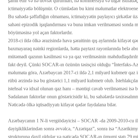
şamil edir və nə dövlət qurumları, nə kommersiya və digər istifadəç
ictimaiyyətlə bölüşmür. O cümlədən bu kimi məlumatlar elektroener
Bu sahədə şəffaflığın olmaması, ictimaiyyətin paylayıcı şirkətlər üz
sahəni epizodik işıqlandırması və buna imkan verilməməsi sonda məs
böyüməsinə yol açan faktorlardır.
2018-ci ildə ölkə ərazisində hava şəraitinin qış aylarında kifayət
baxmayaraq nəinki regionlarda, hətta paytaxt rayonlarında belə abo
mütəmadi qazının kəsilməsi və ya qaz verilməsinin məhdudlaşdırılma
fakt deyil. Çünki SOCAR-ın özünün təsisçisi olduğu “İnterfaks-Az
məlumata görə, Azərbaycan 2017-ci ildə 2,1 milyard kubmetr qaz idx
rübü ərzində isə bu göstərici 1,1 milyard kubmetr olub. İstehlakçıl
istehsal və idxal olunan qaz hanı – məntiqi cavab verilməməsi isə b
Sadalanan faktorlar onun göstəricisidir ki, bu sahələrdə təxirəsalın
Nəticədə ölkə iqtisadiyyatı kifayət qədər faydalana bilər.
Azərbaycanın 1 N-li vergiödəyicisi – SOCAR -da 2009-2010-cu illə
dəyişikliklərindən sonra əvvəlcə, “Azəriqaz”, sonra isə “Azərikimya
strukturuna daxil oldular və nəticədə SOCAR-ın ümumi ştatı 79 min