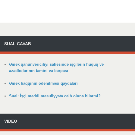
SUAL CAVAB
Əmək qanunvericiliyi sahəsində işçilərin hüquq və
azadlıqlarının təmini və bərpası
Əmək haqqının ödənilməsi qaydaları
Sual: İşçi maddi məsuliyyətə cəlb oluna bilərmi?
VİDEO