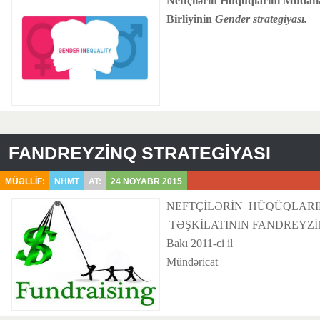
Neftçilərin Hüquqlarını Müdafiə
Birliyinin
Gender strategiyası.
FANDREYZİNQ STRATEGİYASI
MÜƏLLİF:
NHMT
AT:
24 NOYABR 2015
NEFTÇİLƏRİN HÜQÜQLARI
TƏŞKİLATININ FANDREYZİ
Bakı 2011-ci il
Mündəricat
...