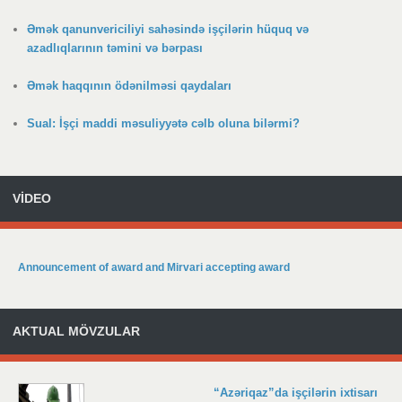
Əmək qanunvericiliyi sahəsində işçilərin hüquq və
azadlıqlarının təmini və bərpası
Əmək haqqının ödənilməsi qaydaları
Sual: İşçi maddi məsuliyyətə cəlb oluna bilərmi?
VİDEO
Announcement of award and Mirvari accepting award
AKTUAL MÖVZULAR
“Azəriqaz”da işçilərin ixtisarı