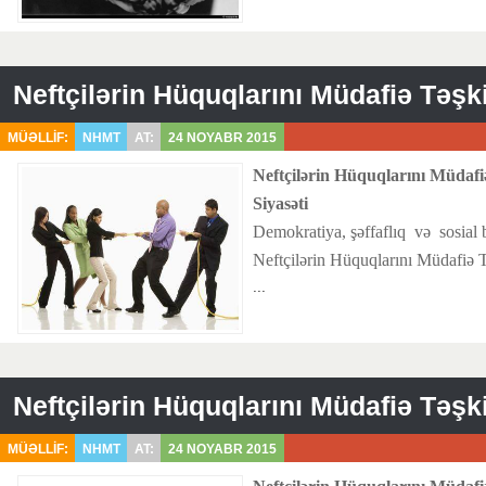
MÜƏLLİF:
NHMT
AT:
24 NOYABR 2015
Neftçilərin Hüquqlarını Müdafiə
Siyasəti
Demokratiya, şəffaflıq və sosial b
Neftçilərin Hüquqlarını Müdafiə T
...
MÜƏLLİF:
NHMT
AT:
24 NOYABR 2015