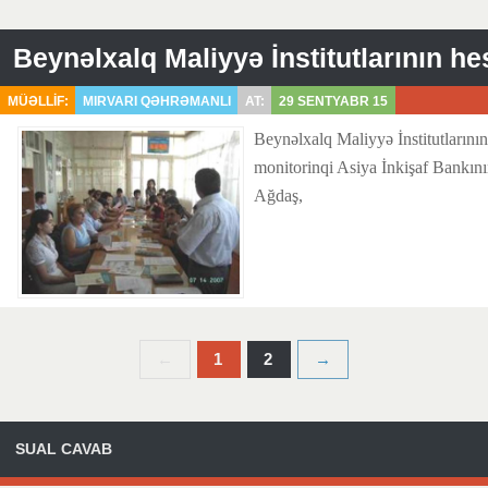
MÜƏLLİF:
MIRVARI QƏHRƏMANLI
AT:
29 SENTYABR 15
Beynəlxalq Maliyyə İnstitutlarının
monitorinqi Asiya İnkişaf Bankını
Ağdaş,
←
1
2
→
SUAL CAVAB