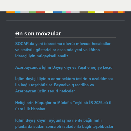
Ən son mövzular
SOCAR-da yeni idarəetmə dövrü: mövcud hesabatlar
və statistik göstəricilər əsasında yeni və köhnə
idarəçiliyin müqayisəli analiz
Azərbaycanda İqlim Dəyişikliyi və Yaşıl enerjiyə keçid
İqlim dəyişikliyinın aqrar sektora təsirinin azaldılması
ilə bağlı təşəbbüslər. Beynəlxalq təcrübə və
Azərbaycan üçün zəruri nəticələr
Neftçilərin Hüquqlarını Müdafiə Təşkilatı İB 2025-cü il
üzrə İlik Hesabat
İqlim dəyişikliyini uyğunlaşma ilə ilə bağlı milli
planlarda sudan səmərəli istifadə ilə bağlı təşəbbüslər