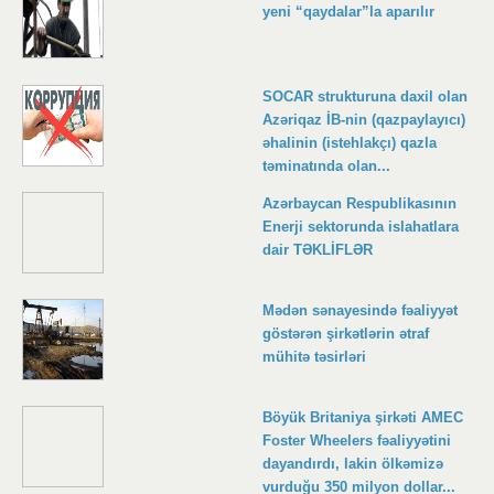
yeni “qaydalar”la aparılır
SOCAR strukturuna daxil olan
Azəriqaz İB-nin (qazpaylayıcı)
əhalinin (istehlakçı) qazla
təminatında olan...
Azərbaycan Respublikasının
Enerji sektorunda islahatlara
dair TƏKLİFLƏR
Mədən sənayesində fəaliyyət
göstərən şirkətlərin ətraf
mühitə təsirləri
Böyük Britaniya şirkəti AMEC
Foster Wheelers fəaliyyətini
dayandırdı, lakin ölkəmizə
vurduğu 350 milyon dollar...