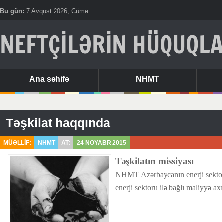
Bu gün:
7 Avqust 2026, Cümə
NEFTÇİLƏRİN HÜQUQLA
Ana səhifə
NHMT
Təşkilat haqqında
MÜƏLLİF:
NHMT
AT:
24 NOYABR 2015
Təşkilatın missiyası
NHMT Azərbaycanın enerji sektor
enerji sektoru ilə bağlı maliyyə a