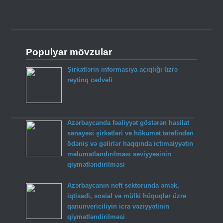
Populyar mövzular
Şirkətlərin informasiya açıqlığı üzrə
reytinq cədvəli
Azərbaycanda fəaliyyət göstərən hasilat
sənayesi şirkətləri və hökumət tərəfindən
ödəniş və gəlirlər haqqında ictimaiyyətin
məlumatlandırılması səviyyəsinin
qiymətləndirilməsi
Azərbaycanın neft sektorunda əmək,
iqtisadi, sosial və mülki hüquqlar üzrə
qanunvericiliyin icra vəziyyətinin
qiymətləndirilməsi