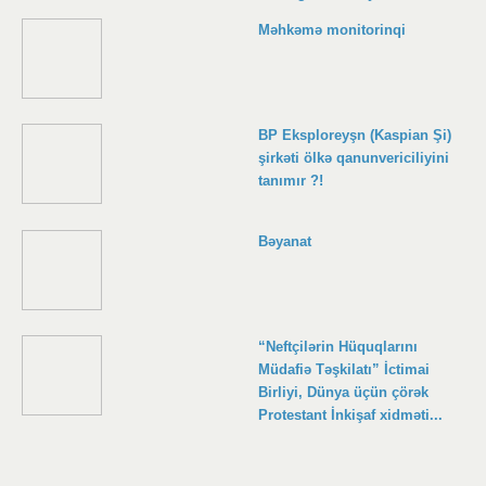
Məhkəmə monitorinqi
BP Eksploreyşn (Kaspian Şi)
şirkəti ölkə qanunvericiliyini
tanımır ?!
Bəyanat
“Neftçilərin Hüquqlarını
Müdafiə Təşkilatı” İctimai
Birliyi, Dünya üçün çörək
Protestant İnkişaf xidməti...