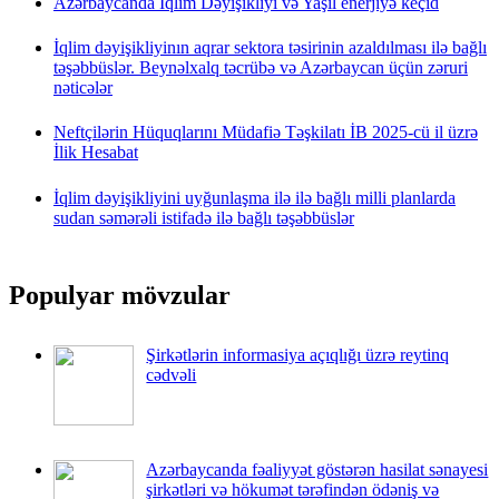
Azərbaycanda İqlim Dəyişikliyi və Yaşıl enerjiyə keçid
İqlim dəyişikliyinın aqrar sektora təsirinin azaldılması ilə bağlı
təşəbbüslər. Beynəlxalq təcrübə və Azərbaycan üçün zəruri
nəticələr
Neftçilərin Hüquqlarını Müdafiə Təşkilatı İB 2025-cü il üzrə
İlik Hesabat
İqlim dəyişikliyini uyğunlaşma ilə ilə bağlı milli planlarda
sudan səmərəli istifadə ilə bağlı təşəbbüslər
Populyar mövzular
Şirkətlərin informasiya açıqlığı üzrə reytinq
cədvəli
Azərbaycanda fəaliyyət göstərən hasilat sənayesi
şirkətləri və hökumət tərəfindən ödəniş və