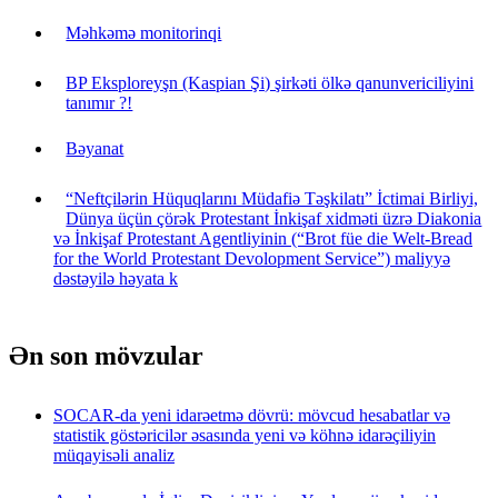
Məhkəmə monitorinqi
BP Eksploreyşn (Kaspian Şi) şirkəti ölkə qanunvericiliyini
tanımır ?!
Bəyanat
“Neftçilərin Hüquqlarını Müdafiə Təşkilatı” İctimai Birliyi,
Dünya üçün çörək Protestant İnkişaf xidməti üzrə Diakonia
və İnkişaf Protestant Agentliyinin (“Brot füe die Welt-Bread
for the World Protestant Devolopment Service”) maliyyə
dəstəyilə həyata k
Ən son mövzular
SOCAR-da yeni idarəetmə dövrü: mövcud hesabatlar və
statistik göstəricilər əsasında yeni və köhnə idarəçiliyin
müqayisəli analiz