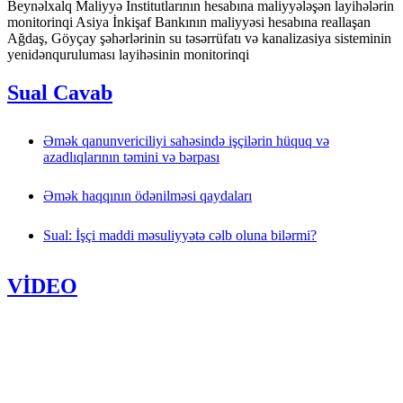
Beynəlxalq Maliyyə İnstitutlarının hesabına maliyyələşən layihələrin
monitorinqi Asiya İnkişaf Bankının maliyyəsi hesabına reallaşan
Ağdaş, Göyçay şəhərlərinin su təsərrüfatı və kanalizasiya sisteminin
yenidənquruluması layihəsinin monitorinqi
Sual Cavab
Əmək qanunvericiliyi sahəsində işçilərin hüquq və
azadlıqlarının təmini və bərpası
Əmək haqqının ödənilməsi qaydaları
Sual: İşçi maddi məsuliyyətə cəlb oluna bilərmi?
VİDEO