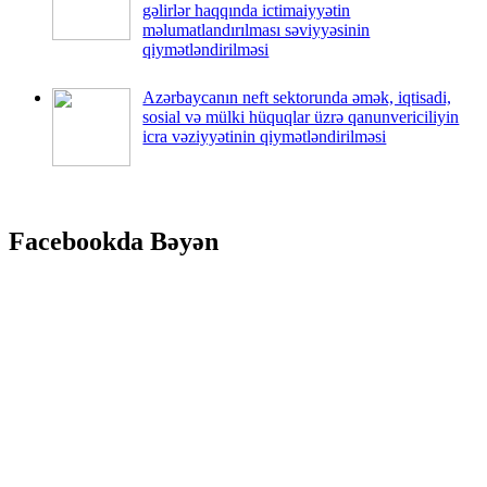
gəlirlər haqqında ictimaiyyətin
məlumatlandırılması səviyyəsinin
qiymətləndirilməsi
Azərbaycanın neft sektorunda əmək, iqtisadi,
sosial və mülki hüquqlar üzrə qanunvericiliyin
icra vəziyyətinin qiymətləndirilməsi
Facebookda Bəyən