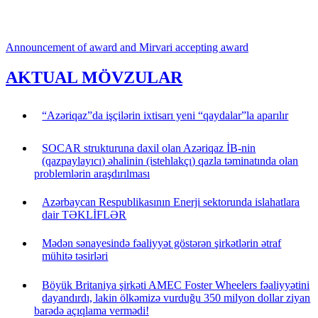
Announcement of award and Mirvari accepting award
AKTUAL MÖVZULAR
“Azəriqaz”da işçilərin ixtisarı yeni “qaydalar”la aparılır
SOCAR strukturuna daxil olan Azəriqaz İB-nin
(qazpaylayıcı) əhalinin (istehlakçı) qazla təminatında olan
problemlərin araşdırılması
Azərbaycan Respublikasının Enerji sektorunda islahatlara
dair TƏKLİFLƏR
Mədən sənayesində fəaliyyət göstərən şirkətlərin ətraf
mühitə təsirləri
Böyük Britaniya şirkəti AMEC Foster Wheelers fəaliyyətini
dayandırdı, lakin ölkəmizə vurduğu 350 milyon dollar ziyan
barədə açıqlama vermədi!