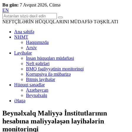
Bu gün:
7 Avqust 2026, Cümə
EN
NEFTÇİLƏRİN HÜQUQLARINI MÜDAFİƏ TƏŞKİLATI
Ana səhifə
NHMT
Haqqımızda
Arxiv
Layihələr
İnsan hüquqları müdafiəsi
Neft gəlirləri
BMQ fəaliyyətinin monitorinqi
Korrupsiya ilə mübarizə
Bitmiş layihələr
Hüquqi sənədlər
Azərbaycan
Beynəlxalq
Əlaqə
Beynəlxalq Maliyyə İnstitutlarının
hesabına maliyyələşən layihələrin
monitorinqi