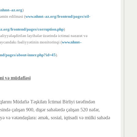
nhmt–az.org
)
təmin edilməsi (
www.nhmt–az.org
/frontend/pages/oil-
z.org
/frontend/pages/corruption.php
)
iyyələşdirilən layihələr üzərində ictimai nəzarət və
ycandakı fəaliyyətinin monitorinqi (
www.nhmt–
end/pages/about-inner.php?id=45
).
mi və müdafiəsi
arını Müdafiə Təşkilatı İctimai Birliyi tərəfindən
ində çalışan 900, digər sahələrdə çalışan 520 nəfər,
ə və vətəndaşlara: əmək, sosial, iqtisadi və mülki sahədə