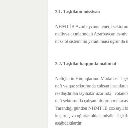
2.1. Təşkilatın missiyası
NHMT İB Azərbaycanın enerji sektorunda 
maliyyə axınlarından Azərbaycan cəmiyyə
nəzarət sisteminin yaradılması uğrunda m
2.2. Təşkilat haqqında məlumat
Neftçilərin Hüquqlarının Müdafiəsi Təşk
neft və qaz sektorunda çalışan insanları
reallaşdırılan layihələr üzərində vətənd
neft sektorunda çalışan bir qrup mütəxəs
Yarandığı gündən NHMT İB çoxsaylı bir-bi
keçirmiş və uğurlar əldə etmişdir. Təşkilat
aşağıdakılardır: