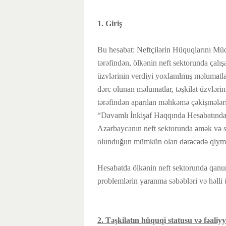
1. Giriş
Bu hesabat: Neftçilərin Hüquqlarını Müd
tərəfindən, ölkənin neft sektorunda çalışan
üzvlərinin verdiyi yoxlanılmış məlumatla
dərc olunan məlumatlar, təşkilat üzvlərin
tərəfindən aparılan məhkəmə çəkişmələr
“Davamlı İnkişaf Haqqında Hesabatında
Azərbaycanın neft sektorunda əmək və so
olunduğun mümkün olan dərəcədə qiymə
Hesabatda ölkənin neft sektorunda qanun
problemlərin yaranma səbəbləri və həlli ü
2. Təşkilatın hüquqi statusu və fəaliyy