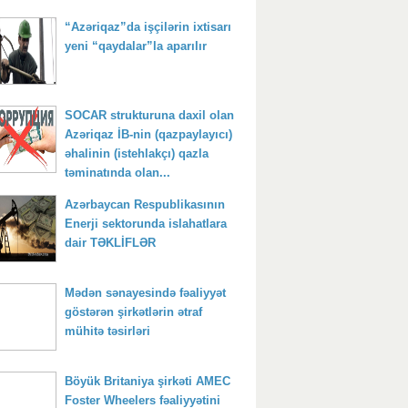
“Azəriqaz”da işçilərin ixtisarı
yeni “qaydalar”la aparılır
SOCAR strukturuna daxil olan
Azəriqaz İB-nin (qazpaylayıcı)
əhalinin (istehlakçı) qazla
təminatında olan...
Azərbaycan Respublikasının
Enerji sektorunda islahatlara
dair TƏKLİFLƏR
Mədən sənayesində fəaliyyət
göstərən şirkətlərin ətraf
mühitə təsirləri
Böyük Britaniya şirkəti AMEC
Foster Wheelers fəaliyyətini