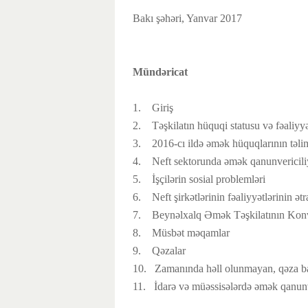
Bakı şəhəri, Yanvar 2017
Mündəricat
1. Giriş
2. Təşkilatın hüquqi statusu və fəaliyyə
3. 2016-cı ildə əmək hüquqlarının təli
4. Neft sektorunda əmək qanunvericiliy
5. İşçilərin sosial problemləri
6. Neft şirkətlərinin fəaliyyətlərinin ətra
7. Beynəlxalq Əmək Təşkilatının Konv
8. Müsbət məqamlar
9. Qəzalar
10. Zamanında həll olunmayan, qəza ba
11. İdarə və müəssisələrdə əmək qanunv