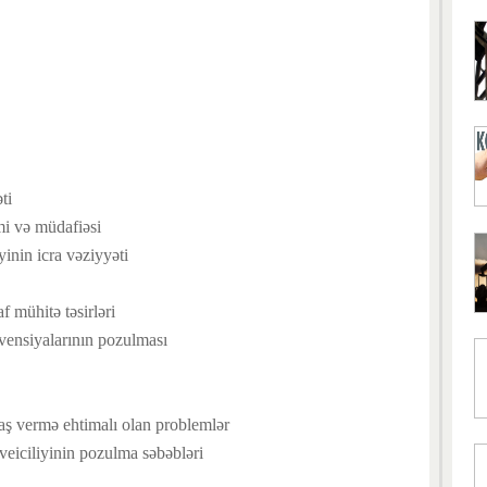
ti
mi və müdafiəsi
inin icra vəziyyəti
f mühitə təsirləri
ensiyalarının pozulması
ş vermə ehtimalı olan problemlər
eiciliyinin pozulma səbəbləri