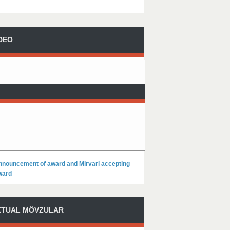
DEO
nnouncement of award and Mirvari accepting
ward
KTUAL MÖVZULAR