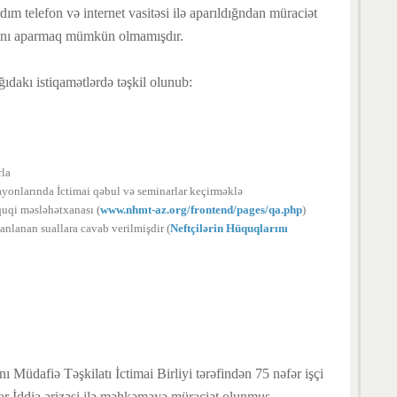
ım telefon və internet vasitəsi ilə aparıldığndan müraciət
tını aparmaq mümkün olmamışdır.
ıdakı istiqamətlərdə təşkil olunub:
arla
rayonlarında İctimai qəbul və seminarlar keçirməklə
quqi məsləhətxanası (
www.nhmt-az.org/frontend/pages/qa.php
)
vanlanan suallara cavab verilmişdir (
Neftçilərin Hüquqlarını 
 Müdafiə Təşkilatı İctimai Birliyi tərəfindən 75 nəfər işçi
ədar İddia ərizəsi ilə məhkəməyə müraciət olunmuş,