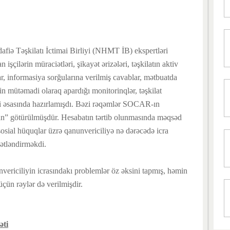
afiə Təşkilatı İctimai Birliyi (NHMT İB) ekspertləri
 işçilərin müraciətləri, şikayət ərizələri, təşkilatın aktiv
r, informasiya sorğularına verilmiş cavablar, mətbuatda
in mütəmadi olaraq apardığı monitorinqlər, təşkilat
i əsasında hazırlamışdı. Bəzi rəqəmlər SOCAR-ın
n” götürülmüşdür. Hesabatın tərtib olunmasında məqsəd
sial hüquqlar üzrə qanunvericiliyə nə dərəcədə icra
tləndirməkdi.
vericiliyin icrasındakı problemlər öz əksini tapmış, həmin
çün rəylər də verilmişdir.
əti