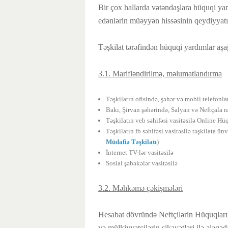
Bir çox hallarda vətəndaşlara hüquqi yard
edənlərin müəyyən hissəsinin qeydiyya
Təşkilat tərəfindən hüquqi yardımlar aşağ
3.1. Marifləndirilmə, məlumatlandırma
Təşkilatın ofisində, şəhər və mobil telefonl
Bakı, Şirvan şəhərində, Salyan və Neftçala 
Təşkilatın veb səhifəsi vasitəsilə Online Hü
Təşkilatın fb səhifəsi vasitəsilə təşkilata ün
Müdafiə Təşkilatı
)
İnternet TV-lər vasitəsilə
Sosial şəbəkələr vasitəsilə
3.2. Məhkəmə çəkişmələri
Hesabat dövründə Neftçilərin Hüquqlarını
və mülkiyyətçilərin şikayətləri ilə əlaq