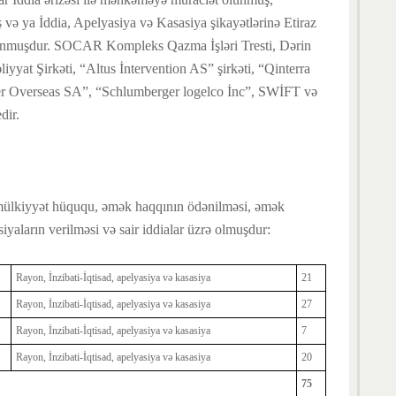
 və ya İddia, Apelyasiya və Kasasiya şikayətlərinə Etiraz
unmuşdur. SOCAR Kompleks Qazma İşləri Tresti, Dərin
yyat Şirkəti, “Altus İntervention AS” şirkəti, “Qinterra
er Overseas SA”, “Schlumberger logelco İnc”, SWİFT və
dir.
mülkiyyət hüququ, əmək haqqının ödənilməsi, əmək
yaların verilməsi və sair iddialar üzrə olmuşdur:
Rayon, İnzibati-İqtisad, apelyasiya və kasasiya
21
Rayon, İnzibati-İqtisad, apelyasiya və kasasiya
27
Rayon, İnzibati-İqtisad, apelyasiya və kasasiya
7
Rayon, İnzibati-İqtisad, apelyasiya və kasasiya
20
75