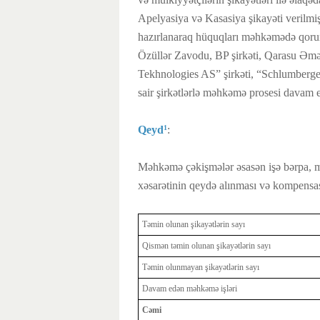
Apelyasiya və Kasasiya şikayəti verilmiş
hazırlanaraq hüquqları məhkəmədə qor
Özüllər Zavodu, BP şirkəti, Qarasu Əməli
Tekhnologies AS” şirkəti, “Schlumberg
sair şirkətlərlə məhkəmə prosesi davam e
Qeyd
:
1
Məhkəmə çəkişmələr əsasən işə bərpa, 
xəsarətinin qeydə alınması və kompensasi
Təmin olunan şikayətlərin sayı
Qismən təmin olunan şikayətlərin sayı
Təmin olunmayan şikayətlərin sayı
Davam edən məhkəmə işləri
Cəmi