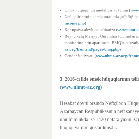
Əmək hüququnun müdafiəsi və təlimi (
www.
Neft gəlirlərinin xərclənməsində şəffaflığın 
income.php
)
Korrupsiya əleyhinə mübarizə (
www.nhmt–a
Beynəlxalq Maliyyə Qurumları tərəfindən mal
monitorinqlərin aparılması; BMQ’nın Azərba
az.org
/frontend/pages/bmq.php
)
Gender fəaliyyəti (
www.nhmt–az.org
/front
3. 2016-cı ildə əmək hüquqlarının təli
(
www.nhmt–az.org
)
Hesabat dövrü ərzində Neftçilərin Hüquql
Azərbaycan Respublikasının neft sənayes
ümumimilikdə isə 1420 nəfərə yaxın işçiy
hüquqi yardım göstərilmişdir.