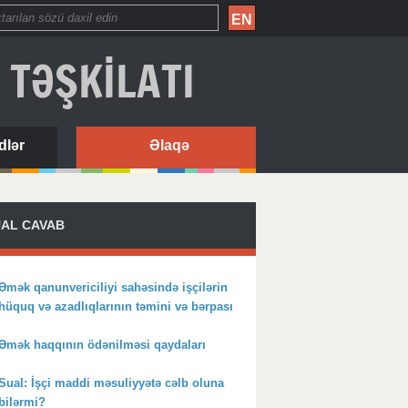
EN
 TƏŞKİLATI
dlər
Əlaqə
AL CAVAB
Əmək qanunvericiliyi sahəsində işçilərin
hüquq və azadlıqlarının təmini və bərpası
Əmək haqqının ödənilməsi qaydaları
Sual: İşçi maddi məsuliyyətə cəlb oluna
bilərmi?