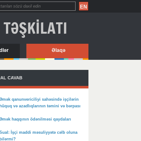
EN
 TƏŞKİLATI
dlər
Əlaqə
AL CAVAB
Əmək qanunvericiliyi sahəsində işçilərin
hüquq və azadlıqlarının təmini və bərpası
Əmək haqqının ödənilməsi qaydaları
Sual: İşçi maddi məsuliyyətə cəlb oluna
bilərmi?