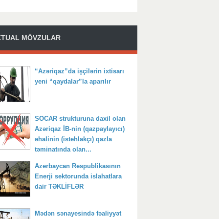
KTUAL MÖVZULAR
“Azəriqaz”da işçilərin ixtisarı
yeni “qaydalar”la aparılır
SOCAR strukturuna daxil olan
Azəriqaz İB-nin (qazpaylayıcı)
əhalinin (istehlakçı) qazla
təminatında olan...
Azərbaycan Respublikasının
Enerji sektorunda islahatlara
dair TƏKLİFLƏR
Mədən sənayesində fəaliyyət