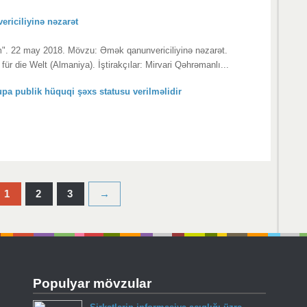
riciliyinə nəzarət
um". 22 may 2018. Mövzu: Əmək qanunvericiliyinə nəzarət.
für die Welt (Almaniya). İştirakçılar: Mirvari Qəhrəmanlı...
upa publik hüquqi şəxs statusu verilməlidir
1
2
3
→
Populyar mövzular