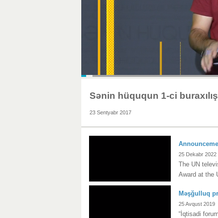
Sənin hüququn 1-ci buraxılış
23 Sentyabr 2017
Announcement
25 Dekabr 2022
The UN telev
Award at the 
Məşğulluq pr
25 Avqust 2019
“İqtisadi foru