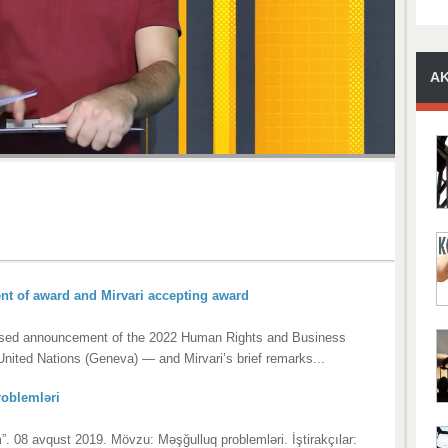
A
 of award and Mirvari accepting award
ised announcement of the 2022 Human Rights and Business
United Nations (Geneva) — and Mirvari’s brief remarks...
oblemləri
m”. 08 avqust 2019. Mövzu: Məşğulluq problemləri. İştirakçılar: