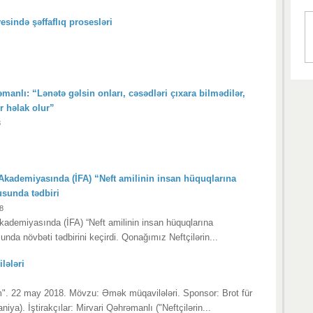
esində şəffaflıq prosesləri
manlı: “Lənətə gəlsin onları, cəsədləri çıxara bilmədilər,
ər həlak olur”
8
r Akademiyasında (İFA) “Neft amilinin insan hüquqlarına
usunda tədbiri
8
Akademiyasında (İFA) “Neft amilinin insan hüquqlarına
unda növbəti tədbirini keçirdi. Qonağımız Neftçilərin...
lələri
um". 22 may 2018. Mövzu: Əmək müqavilələri. Sponsor: Brot für
niya). İştirakçılar: Mirvari Qəhrəmanlı ("Neftçilərin...