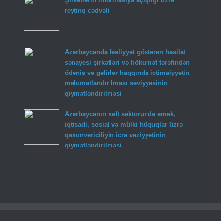
Şirkətlərin informasiya açıqlığı üzrə
reytinq cədvəli
Azərbaycanda fəaliyyət göstərən hasilat
sənayesi şirkətləri və hökumət tərəfindən
ödəniş və gəlirlər haqqında ictimaiyyətin
məlumatlandırılması səviyyəsinin
qiymətləndirilməsi
Azərbaycanın neft sektorunda əmək,
iqtisadi, sosial və mülki hüquqlar üzrə
qanunvericiliyin icra vəziyyətinin
qiymətləndirilməsi