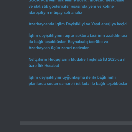
SOCAR-da yeni idarəetmə dövrü: mövcud hesabatlar
və statistik göstəricilər əsasında yeni və köhnə
idarəçiliyin müqayisəli analiz
Azərbaycanda İqlim Dəyişikliyi və Yaşıl enerjiyə keçid
İqlim dəyişikliyinın aqrar sektora təsirinin azaldılması
ilə bağlı təşəbbüslər. Beynəlxalq təcrübə və
Azərbaycan üçün zəruri nəticələr
Neftçilərin Hüquqlarını Müdafiə Təşkilatı İB 2025-cü il
üzrə İlik Hesabat
İqlim dəyişikliyini uyğunlaşma ilə ilə bağlı milli
planlarda sudan səmərəli istifadə ilə bağlı təşəbbüslər