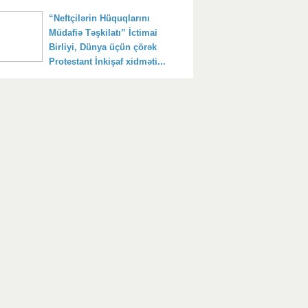
“Neftçilərin Hüquqlarını
Müdafiə Təşkilatı” İctimai
Birliyi, Dünya üçün çörək
Protestant İnkişaf xidməti...