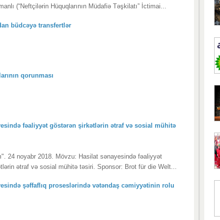
anlı (“Neftçilərin Hüquqlarının Müdafiə Təşkilatı” İctimai...
an büdcəyə transfertlər
arının qorunması
esində fəaliyyət göstərən şirkətlərin ətraf və sosial mühitə
um". 24 noyabr 2018. Mövzu: Hasilat sənayesində fəaliyyət
tlərin ətraf və sosial mühitə təsiri. Sponsor: Brot für die Welt...
esində şəffaflıq proseslərində vətəndaş cəmiyyətinin rolu