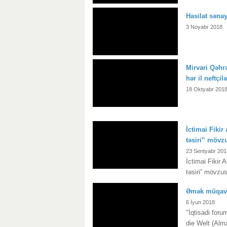
Hasilat sənay
3 Noyabr 2018
Mirvari Qəhrə
hər il neftçil
18 Oktyabr 201
İctimai Fiki
təsiri” mövz
23 Sentyabr 201
İctimai Fikir 
təsiri” mövzus
Əmək müqavi
6 İyun 2018
"İqtisadi for
die Welt (Alma