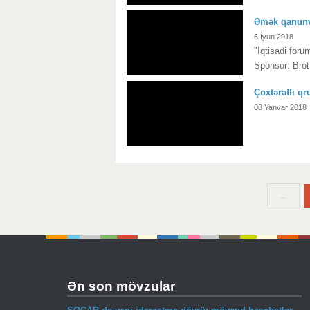
Əmək qanunve
6 İyun 2018
"İqtisadi for
Sponsor: Brot 
Çoxtərəfli qr
08 Yanvar 2018
←
Ən son mövzular