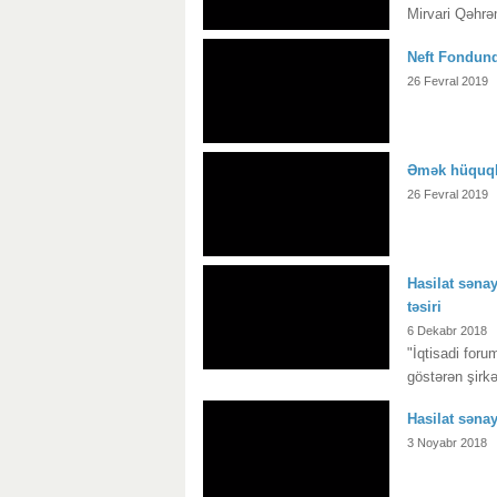
Mirvari Qəhrəm
Neft Fondund
26 Fevral 2019
Əmək hüquql
26 Fevral 2019
Hasilat sənay
təsiri
6 Dekabr 2018
"İqtisadi for
göstərən şirkə
Hasilat sənay
3 Noyabr 2018