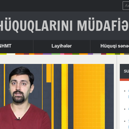
HÜQUQLARINI MÜDAFİƏ
NHMT
Layihələr
Hüquqi sənə
SU