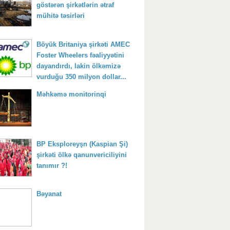
göstərən şirkətlərin ətraf
mühitə təsirləri
Böyük Britaniya şirkəti AMEC
Foster Wheelers fəaliyyətini
dayandırdı, lakin ölkəmizə
vurduğu 350 milyon dollar...
Məhkəmə monitorinqi
BP Eksploreyşn (Kaspian Şi)
şirkəti ölkə qanunvericiliyini
tanımır ?!
Bəyanat